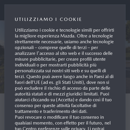
Portale Stampa Mazda Italia
UTILIZZIAMO I COOKIE
Utilizziamo i cookie e tecnologie simili per offrirti
la migliore esperienza Mazda. Oltre a tecnologie
strettamente necessarie, usiamo anche tecnologie
opzionali – comprese quelle di terzi – per
analizzare l'accesso al sito web e il successo delle
misure pubblicitarie, per creare profili utente
individuali o per mostrarti pubblicità più
personalizzata sui nostri siti web e su quelli di
terzi. Questo può avere luogo anche in Paesi al di
fuori dell’UE (ad es. gli Stati Uniti), dove non si
può escludere il rischio di accesso da parte delle
autorità statali e di mezzi giuridici limitati. Puoi
aiutarci cliccando su (Accetta) e dando così il tuo
BENVENUTI AL SITO
consenso per queste attività facoltative di
trattamento e trasferimento dei dati.
STAMPA DI MAZDA
Puoi revocare o modificare il tuo consenso in
qualsiasi momento, con effetto per il futuro, nel
MOTOR ITALIA
tuo Centro preferenze sulle privacy. Lì potrai