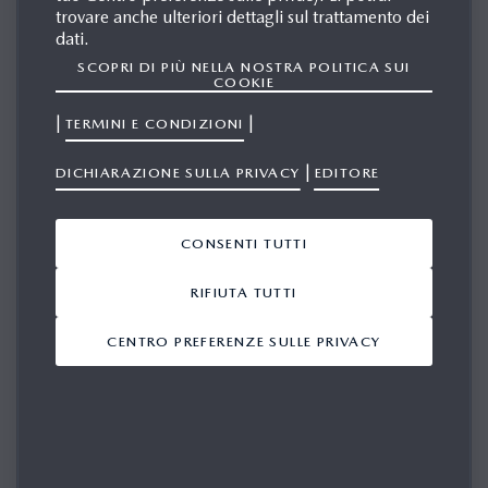
trovare anche ulteriori dettagli sul trattamento dei
dati.
SCOPRI DI PIÙ NELLA NOSTRA POLITICA SUI
COOKIE
QUI TROVERAI LE ULTIME
NOTIZIE E INFORMAZIONI PER
|
|
TERMINI E CONDIZIONI
LA STAMPA E I MEDIA.
|
DICHIARAZIONE SULLA PRIVACY
EDITORE
Si prega di effettuare il login per accedere.
CONSENTI TUTTI
E-MAIL
RIFIUTA TUTTI
CENTRO PREFERENZE SULLE PRIVACY
PASSWORD