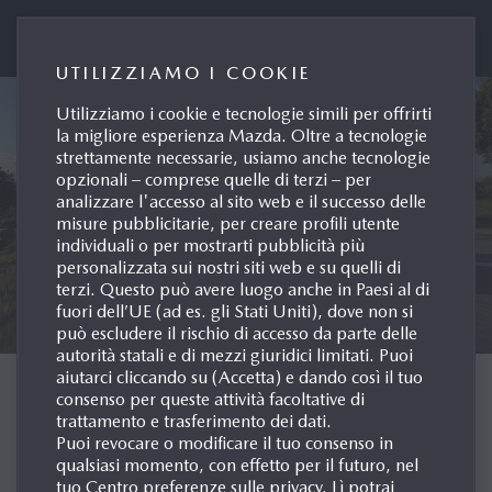
Portale Stampa Mazda Italia
UTILIZZIAMO I COOKIE
Utilizziamo i cookie e tecnologie simili per offrirti
la migliore esperienza Mazda. Oltre a tecnologie
strettamente necessarie, usiamo anche tecnologie
opzionali – comprese quelle di terzi – per
analizzare l'accesso al sito web e il successo delle
misure pubblicitarie, per creare profili utente
individuali o per mostrarti pubblicità più
personalizzata sui nostri siti web e su quelli di
terzi. Questo può avere luogo anche in Paesi al di
fuori dell’UE (ad es. gli Stati Uniti), dove non si
può escludere il rischio di accesso da parte delle
autorità statali e di mezzi giuridici limitati. Puoi
aiutarci cliccando su (Accetta) e dando così il tuo
BENVENUTI AL SITO
consenso per queste attività facoltative di
trattamento e trasferimento dei dati.
STAMPA DI MAZDA
Puoi revocare o modificare il tuo consenso in
qualsiasi momento, con effetto per il futuro, nel
MOTOR ITALIA
tuo Centro preferenze sulle privacy. Lì potrai