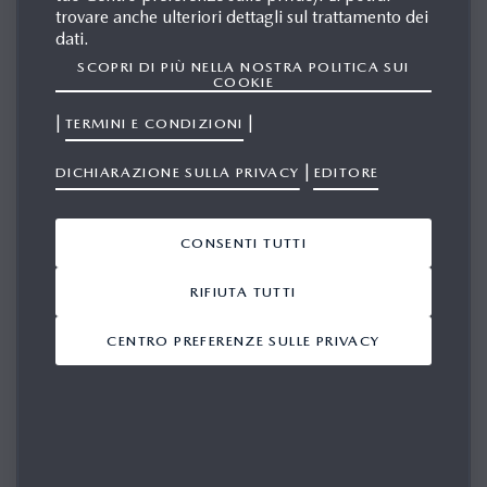
trovare anche ulteriori dettagli sul trattamento dei
dati.
SCOPRI DI PIÙ NELLA NOSTRA POLITICA SUI
COOKIE
QUI TROVERAI LE ULTIME
NOTIZIE E INFORMAZIONI PER
|
|
TERMINI E CONDIZIONI
LA STAMPA E I MEDIA.
|
DICHIARAZIONE SULLA PRIVACY
EDITORE
Si prega di effettuare il login per accedere.
CONSENTI TUTTI
E-MAIL
RIFIUTA TUTTI
CENTRO PREFERENZE SULLE PRIVACY
PASSWORD