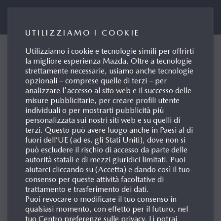
Portale Stampa Mazda Italia
UTILIZZIAMO I COOKIE
Utilizziamo i cookie e tecnologie simili per offrirti
Iniziata la produzione
la migliore esperienza Mazda. Oltre a tecnologie
strettamente necessarie, usiamo anche tecnologie
della MX-30, la prima
opzionali – comprese quelle di terzi – per
auto elettrica Mazda
analizzare l'accesso al sito web e il successo delle
misure pubblicitarie, per creare profili utente
Roma, 20/05/2020
individuali o per mostrarti pubblicità più
personalizzata sui nostri siti web e su quelli di
terzi. Questo può avere luogo anche in Paesi al di
fuori dell’UE (ad es. gli Stati Uniti), dove non si
può escludere il rischio di accesso da parte delle
autorità statali e di mezzi giuridici limitati. Puoi
aiutarci cliccando su (Accetta) e dando così il tuo
consenso per queste attività facoltative di
trattamento e trasferimento dei dati.
Puoi revocare o modificare il tuo consenso in
qualsiasi momento, con effetto per il futuro, nel
tuo Centro preferenze sulle privacy. Lì potrai