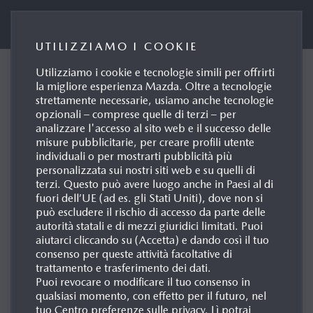
Portale Stampa Mazda Italia
UTILIZZIAMO I COOKIE
Utilizziamo i cookie e tecnologie simili per offrirti
MAZDA6e FINALISTA PER
la migliore esperienza Mazda. Oltre a tecnologie
strettamente necessarie, usiamo anche tecnologie
IL WORLD CAR DESIGN OF
opzionali – comprese quelle di terzi – per
THE YEAR 2026
analizzare l'accesso al sito web e il successo delle
misure pubblicitarie, per creare profili utente
Roma, 30/01/2026
individuali o per mostrarti pubblicità più
personalizzata sui nostri siti web e su quelli di
terzi. Questo può avere luogo anche in Paesi al di
fuori dell’UE (ad es. gli Stati Uniti), dove non si
può escludere il rischio di accesso da parte delle
autorità statali e di mezzi giuridici limitati. Puoi
aiutarci cliccando su (Accetta) e dando così il tuo
consenso per queste attività facoltative di
trattamento e trasferimento dei dati.
Puoi revocare o modificare il tuo consenso in
qualsiasi momento, con effetto per il futuro, nel
tuo Centro preferenze sulle privacy. Lì potrai