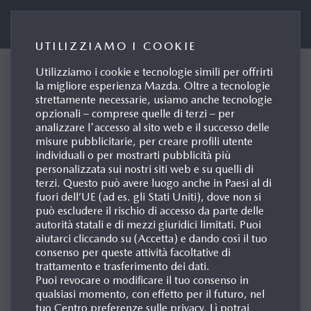
Portale Stampa Mazda Italia
UTILIZZIAMO I COOKIE
Utilizziamo i cookie e tecnologie simili per offrirti
MAZDA ANNUNCIA UNA
la migliore esperienza Mazda. Oltre a tecnologie
strettamente necessarie, usiamo anche tecnologie
NUOVA VERSIONE DEL
opzionali – comprese quelle di terzi – per
PROPRIO LOGO
analizzare l'accesso al sito web e il successo delle
misure pubblicitarie, per creare profili utente
NELL’AMBITO DEL JAPAN
individuali o per mostrarti pubblicità più
MOBILITY SHOW 2025
personalizzata sui nostri siti web e su quelli di
terzi. Questo può avere luogo anche in Paesi al di
Roma, 29/10/2025
fuori dell’UE (ad es. gli Stati Uniti), dove non si
può escludere il rischio di accesso da parte delle
autorità statali e di mezzi giuridici limitati. Puoi
aiutarci cliccando su (Accetta) e dando così il tuo
consenso per queste attività facoltative di
trattamento e trasferimento dei dati.
Puoi revocare o modificare il tuo consenso in
qualsiasi momento, con effetto per il futuro, nel
tuo Centro preferenze sulle privacy. Lì potrai