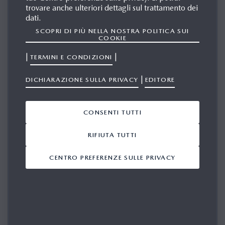
trovare anche ulteriori dettagli sul trattamento dei
dati.
SCOPRI DI PIÙ NELLA NOSTRA POLITICA SUI
COOKIE
|
|
TERMINI E CONDIZIONI
Mazda Motor Corporation (Mazda) ha annunciato
|
DICHIARAZIONE SULLA PRIVACY
EDITORE
l’introduzione graduale di una nuova versione del
proprio logo, espressione della sua ferma convinzione e
dell’impegno costante nel plasmare il futuro della
CONSENTI TUTTI
mobilità. Il nuovo logo sarà presentato anche nello stand
RIFIUTA TUTTI
Mazda al Japan Mobility Show 2025, dove il brand
offrirà uno sguardo sul proprio percorso evolutivo e sulla
CENTRO PREFERENZE SULLE PRIVACY
visione per il futuro.